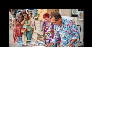
Tel.
+33 (0)603919876